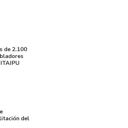
s de 2.100
obladores
 ITAIPU
de
itación del