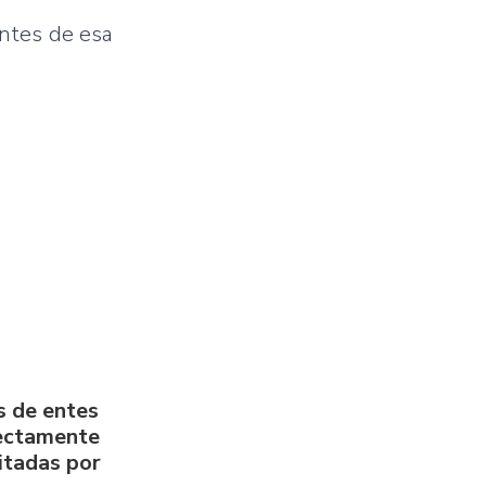
antes de esa
s de entes
rectamente
litadas por