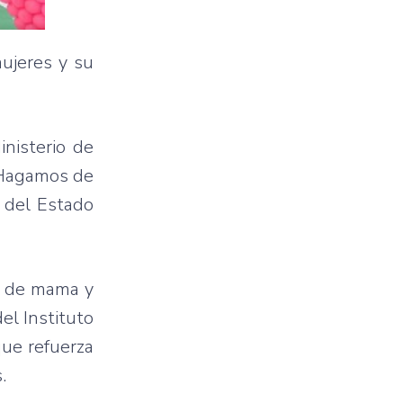
mujeres y su
inisterio de
 “Hagamos de
s del Estado
r de mama y
el Instituto
que refuerza
.