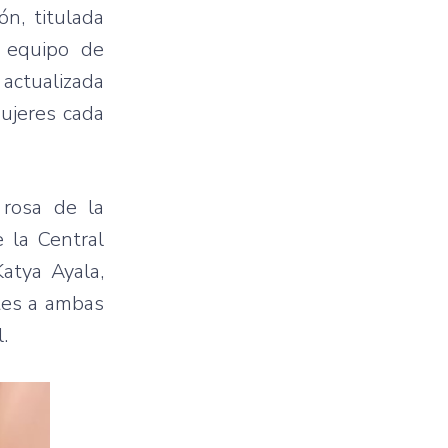
n, titulada
l equipo de
 actualizada
ujeres cada
 rosa de la
e la Central
Katya Ayala,
ntes a ambas
.