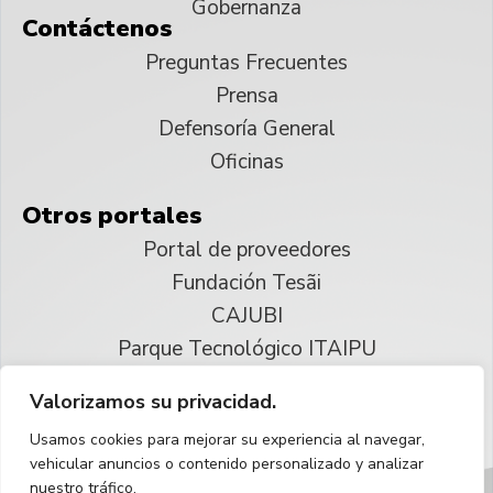
Gobernanza
Contáctenos
Preguntas Frecuentes
Prensa
Defensoría General
Oficinas
Otros portales
Portal de proveedores
Fundación Tesãi
CAJUBI
Parque Tecnológico ITAIPU
Valorizamos su privacidad.
© 2025 ITAIPU Binacional
Usamos cookies para mejorar su experiencia al navegar,
Reservados todos los derechos
vehicular anuncios o contenido personalizado y analizar
nuestro tráfico.