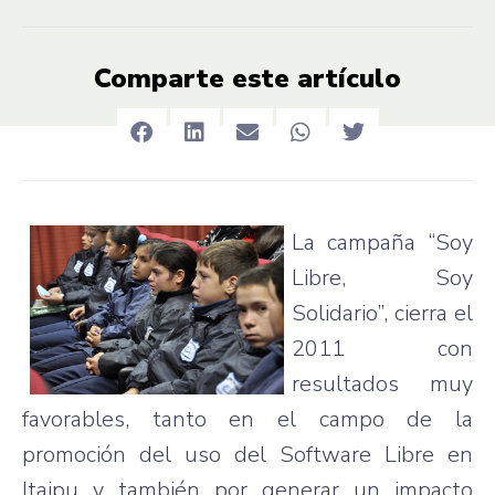
Comparte este artículo
La
campaña
“Soy
Libre
, Soy
Solidario”
,
cierra
el
2011 con
resultados
muy
favorables
,
tanto
en el
campo
de la
promoción
del
uso
del Software
Libre
en
Itaipu
y
también
por
generar
un
impacto