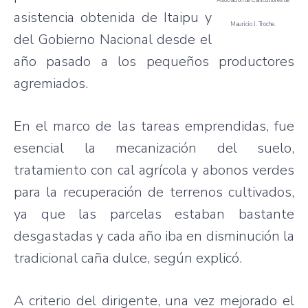
asistencia
obtenida
de
Itaipu
y
Mauricio J. Troche.
del
Gobierno
Nacional
desde
el
año
pasado
a los
pequeños
productores
agremiados
.
En el
marco
de
las
tareas
emprendidas
,
fue
esencial
la
mecanización
del
suelo
,
tratamiento
con
cal
agrícola
y
abonos
verdes
para
la
recuperación
de
terrenos
cultivados
,
ya
que
las
parcelas
estaban
bastante
desgastadas
y
cada
año
iba
en
disminución
la
tradicional
caña
dulce
,
según
explicó
.
A
criterio
del
dirigente
,
una
vez
mejorado
el