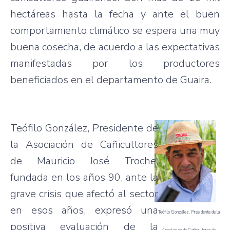
hectáreas
hasta
la
fecha
y ante el
buen
comportamiento
climático
se
espera
una
muy
buena
cosecha
, de
acuerdo
a
las
expectativas
manifestadas
por
los
productores
beneficiados
en el
departamento
de
Guaira
.
Teófilo
González
,
Presidente
de
la
Asociación
de
Cañicultores
de Mauricio
José
Troche,
fundada
en los
años
90, ante la
grave crisis
que
afectó
al sector
en
esos
años
,
expresó
una
Teófilo
González
,
Presidente
de la
positiva
evaluación
de la
Asociación
de
Cañicultores
de