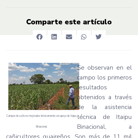
Comparte este artículo
Se
observan
en el
campo
los
primeros
resultados
obtenidos
a
través
de la
asistencia
técnica
de
Itaipu
Campos de
cultivos
mejorados
técnicamente
con
apoyo
de
Itaipu
Binacional
, a
Binacional
.
cañicultores
guaireños
. Son
más
de 11 mil