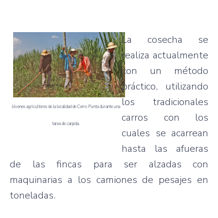
La
cosecha
se
realiza
actualmente
con un
método
práctico
,
utilizando
los
tradicionales
Jóvenes agricultores de la localidad de Cerro Punta durante una
carros
con los
tarea de carpida.
cuales
se
acarrean
hasta
las
afueras
de
las
fincas
para
ser
alzadas
con
maquinarias
a los
camiones
de
pesajes
en
toneladas
.