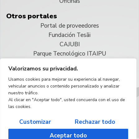
Oficinas
Otros portales
Portal de proveedores
Fundación Tesãi
CAJUBI
Parque Tecnológico ITAIPU
Valorizamos su privacidad.
© 2025 ITAIPU Binacional
Usamos cookies para mejorar su experiencia al navegar,
Reservados todos los derechos
vehicular anuncios o contenido personalizado y analizar
nuestro tráfico.
Español
Al clicar en "Aceptar todo", usted concuerda con el uso de
las cookies.
Customizar
Rechazar todo
Aceptar todo