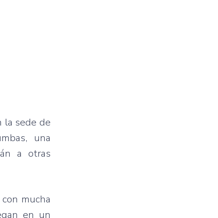
n la sede de
umbas, una
rán a otras
a con mucha
legan en un