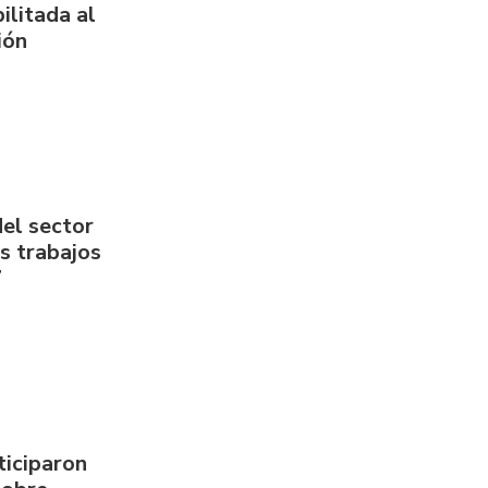
ilitada al
ión
del sector
us trabajos
7
ticiparon