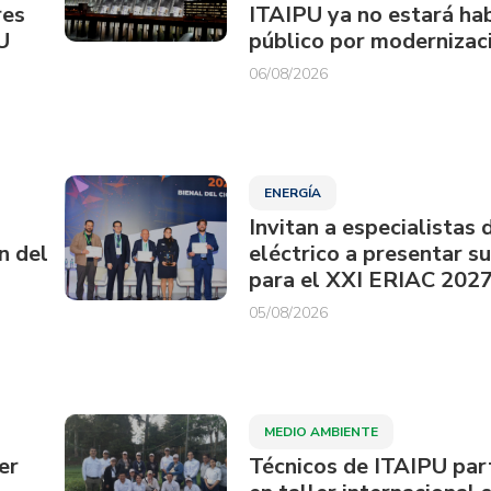
res
ITAIPU ya no estará hab
U
público por modernizac
06/08/2026
ENERGÍA
Invitan a especialistas 
n del
eléctrico a presentar s
para el XXI ERIAC 202
05/08/2026
MEDIO AMBIENTE
er
Técnicos de ITAIPU par