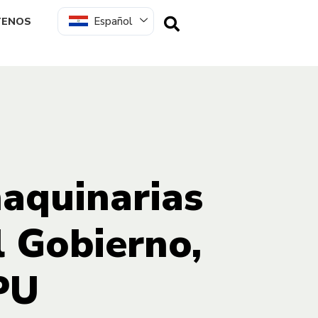
Español
TENOS
maquinarias
l Gobierno,
PU