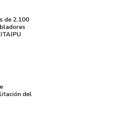
s de 2.100
obladores
 ITAIPU
de
itación del