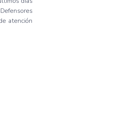
últimos días
a Defensores
de atención