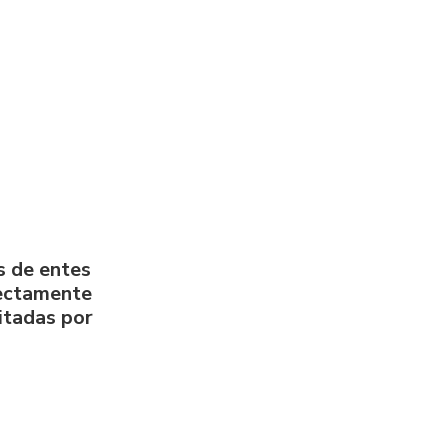
s de entes
rectamente
litadas por