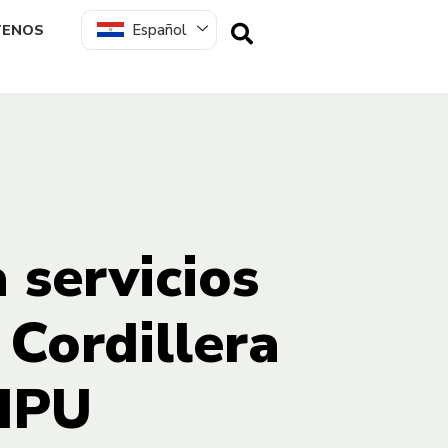
Español
TENOS
 servicios
 Cordillera
AIPU