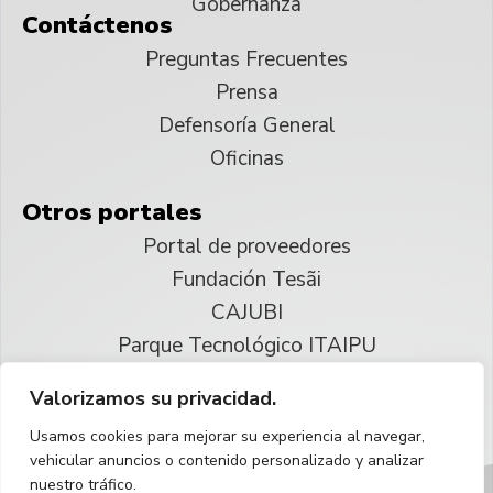
Gobernanza
Contáctenos
Preguntas Frecuentes
Prensa
Defensoría General
Oficinas
Otros portales
Portal de proveedores
Fundación Tesãi
CAJUBI
Parque Tecnológico ITAIPU
Valorizamos su privacidad.
© 2025 ITAIPU Binacional
Usamos cookies para mejorar su experiencia al navegar,
Reservados todos los derechos
vehicular anuncios o contenido personalizado y analizar
nuestro tráfico.