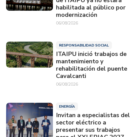
de ITAIPU ya no estará
habilitada al público por
modernización
06/08/2026
RESPONSABILIDAD SOCIAL
ITAIPU inició trabajos de
mantenimiento y
rehabilitación del puente
Cavalcanti
06/08/2026
ENERGÍA
Invitan a especialistas del
sector eléctrico a
presentar sus trabajos