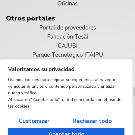
Oficinas
Otros portales
Portal de proveedores
Fundación Tesãi
CAJUBI
Parque Tecnológico ITAIPU
Valorizamos su privacidad.
© 2025 ITAIPU Binacional
Usamos cookies para mejorar su experiencia al navegar,
Reservados todos los derechos
vehicular anuncios o contenido personalizado y analizar
nuestro tráfico.
Español
Al clicar en "Aceptar todo", usted concuerda con el uso de
las cookies.
Customizar
Rechazar todo
Aceptar todo