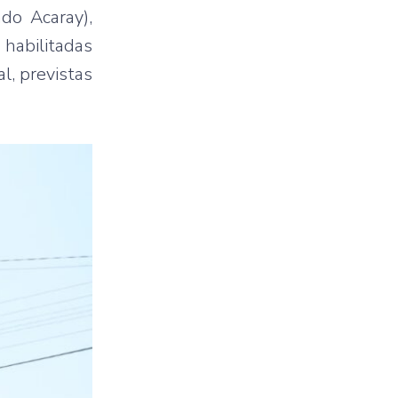
ado Acaray),
 habilitadas
l, previstas