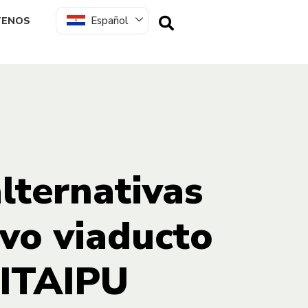
Español
TENOS
lternativas
evo viaducto
 ITAIPU