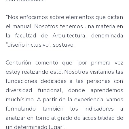
“Nos
enfocamos
sobre
elementos
que
dictan
el manual.
Nosotros
tenemos
una
materia
en
la
facultad
de
Arquitectura
,
denominada
“diseño
inclusivo”
,
sostuvo
.
Centurión
comentó
que
“por
primera
vez
estoy
realizando
esto
.
Nosotros
visitamos
las
fundaciones
dedicadas
a
las
personas con
diversidad
funcional
,
donde
aprendemos
muchísimo
. A
partir
de la
experiencia
,
vamos
formulando
también
los
indicadores
a
analizar
en
torno
al
grado
de
accesibilidad
de
un
determinado
lugar”
.