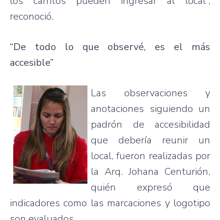
los
carritos
pueden
ingresar
al local”,
reconoció
.
“De
todo
lo
que
observé
,
es
el
más
accesible”
Las
observaciones
y
anotaciones
siguiendo
un
padrón
de
accesibilidad
que
debería
reunir
un
local,
fueron
realizadas
por
la
Arq
.
Johana
Centurión
,
quién
expresó
que
indicadores
como
las
marcaciones
y
logotipo
son
evaluados
.