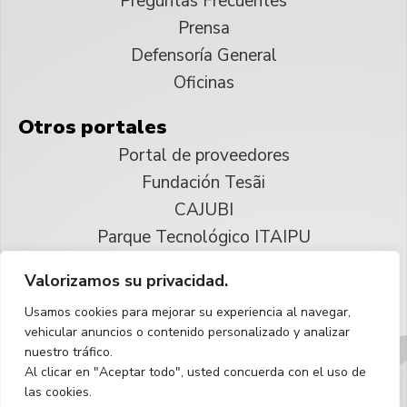
Preguntas Frecuentes
Prensa
Defensoría General
Oficinas
Otros portales
Portal de proveedores
Fundación Tesãi
CAJUBI
Parque Tecnológico ITAIPU
Valorizamos su privacidad.
© 2025 ITAIPU Binacional
Usamos cookies para mejorar su experiencia al navegar,
Reservados todos los derechos
vehicular anuncios o contenido personalizado y analizar
nuestro tráfico.
Español
Al clicar en "Aceptar todo", usted concuerda con el uso de
las cookies.