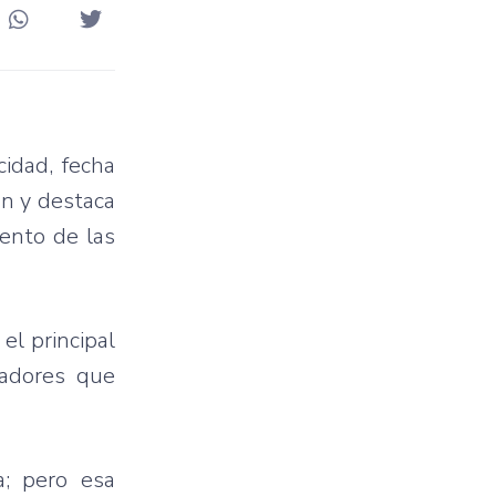
idad, fecha
ón y destaca
iento de las
el principal
jadores que
a; pero esa