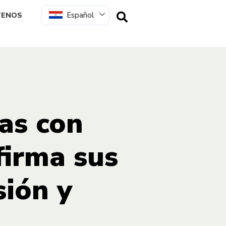
Español
TENOS
nas con
firma sus
sión y