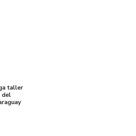
a taller
 del
Paraguay