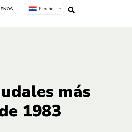
Español
TENOS
audales más
sde 1983