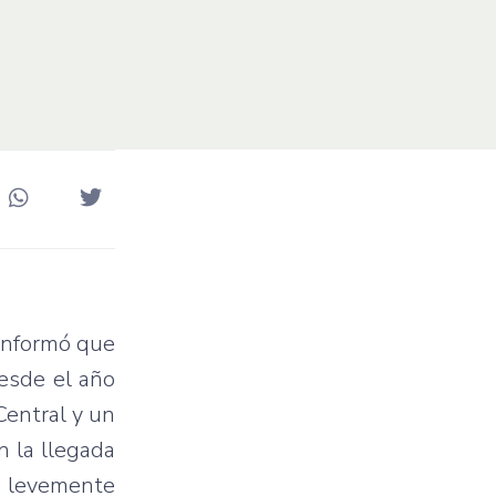
 informó que
desde el año
Central y un
n la llegada
e levemente