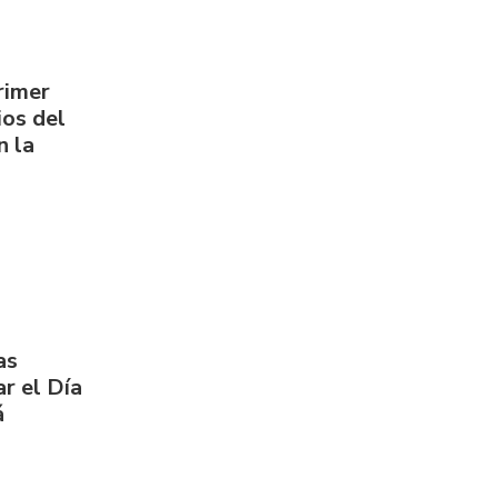
rimer
os del
n la
as
r el Día
á