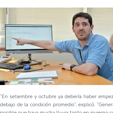
“En setiembre y octubre ya debería haber empeza
debajo de la condición promedio”, explicó. “Gene
posible que haya mucha lluvia tanto en invierno c