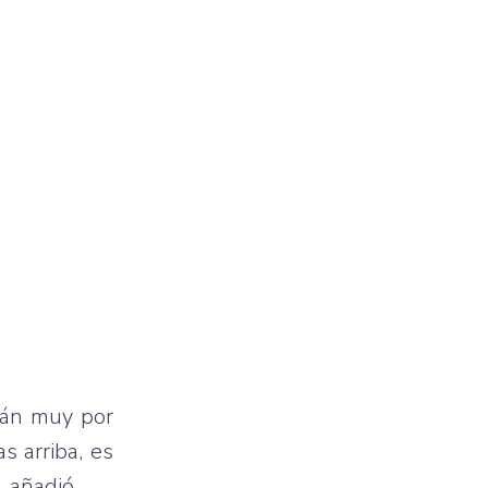
stán muy por
s arriba, es
 añadió.