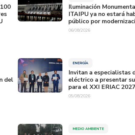
.100
Iluminación Monumenta
res
ITAIPU ya no estará hab
U
público por modernizac
06/08/2026
ENERGÍA
Invitan a especialistas 
n del
eléctrico a presentar s
para el XXI ERIAC 202
05/08/2026
MEDIO AMBIENTE