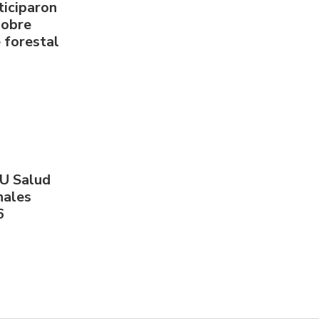
ticiparon
sobre
 forestal
PU Salud
nales
6