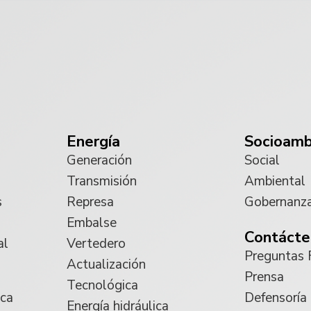
Energía
Socioamb
Generación
Social
Transmisión
Ambiental
s
Represa
Gobernanz
Embalse
Contácte
al
Vertedero
Preguntas 
Actualización
Prensa
Tecnológica
ica
Defensoría
Energía hidráulica