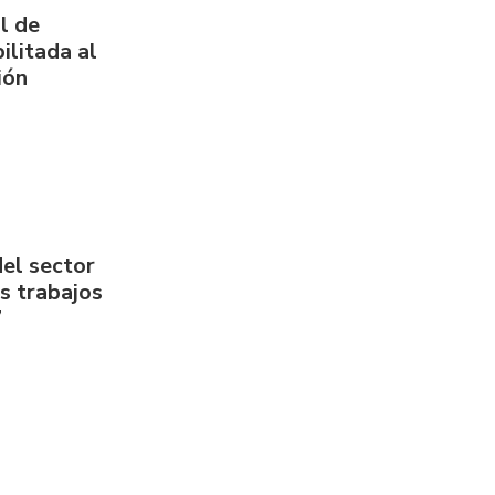
l de
ilitada al
ión
del sector
us trabajos
7