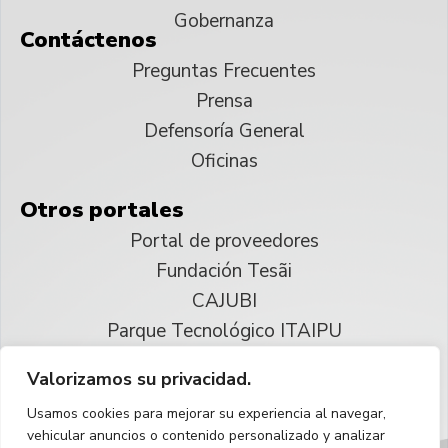
Gobernanza
Contáctenos
Preguntas Frecuentes
Prensa
Defensoría General
Oficinas
Otros portales
Portal de proveedores
Fundación Tesãi
CAJUBI
Parque Tecnológico ITAIPU
Valorizamos su privacidad.
© 2025 ITAIPU Binacional
Usamos cookies para mejorar su experiencia al navegar,
Reservados todos los derechos
vehicular anuncios o contenido personalizado y analizar