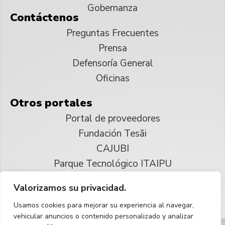
Gobernanza
Contáctenos
Preguntas Frecuentes
Prensa
Defensoría General
Oficinas
Otros portales
Portal de proveedores
Fundación Tesãi
CAJUBI
Parque Tecnológico ITAIPU
Valorizamos su privacidad.
© 2025 ITAIPU Binacional
Usamos cookies para mejorar su experiencia al navegar,
Reservados todos los derechos
vehicular anuncios o contenido personalizado y analizar