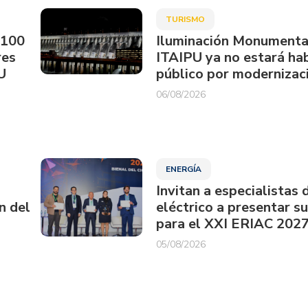
TURISMO
.100
Iluminación Monumenta
res
ITAIPU ya no estará hab
U
público por modernizac
06/08/2026
ENERGÍA
Invitan a especialistas 
n del
eléctrico a presentar s
para el XXI ERIAC 202
05/08/2026