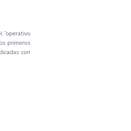
l “operativo
los primeros
udicadas con