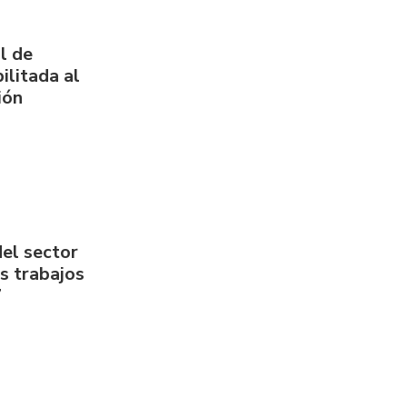
l de
ilitada al
ión
del sector
us trabajos
7