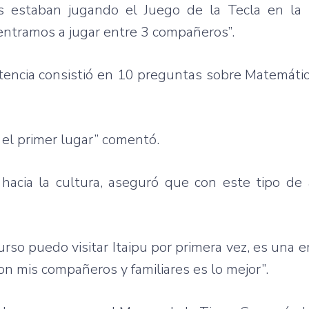
as
estaban
jugando
el
Juego
de la
Tecla
en la
entramos
a
jugar
entre
3
compañeros”
.
encia
consistió
en 10
preguntas
sobre
Matemáti
el primer
lugar”
comentó
.
hacia
la
cultura
,
aseguró
que
con
este
tipo
de
urso
puedo
visitar
Itaipu
por
primera
vez
,
es
una
e
on
mis
compañeros
y
familiares
es
lo
mejor”
.