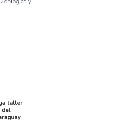
l
Zoológico
y
a taller
 del
Paraguay