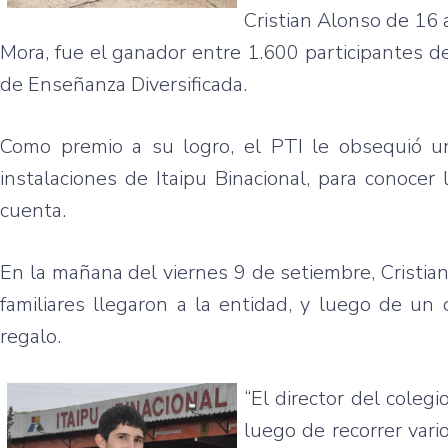
Cristian
Alonso de 16
Mora,
fue
el
ganador
entre
1.600
participantes
d
de
Enseñanza
Diversificada
.
Como
premio
a
su
logro
, el
PTI
le
obsequió
u
instalaciones
de
Itaipu
Binacional
,
para
conocer
l
cuenta
.
En la
mañana
del
viernes
9 de
setiembre
,
Cristia
familiares
llegaron
a la
entidad
, y
luego
de un
regalo
.
“El director del
colegi
luego
de
recorrer
vari