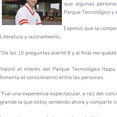
que
algunas
person
Parque
Tecnológico
y
Expresó
que
la
compet
Literatura
y
razonamiento
.
“De
las
10
preguntas
acerté
8 y al final me
quedé
Valoró
el
interés
del
Parque
Tecnológico
Itaipu
fomenta
el
conocimiento
entre
las
personas.
“Fue
una
experiencia
espectacular
, a
raíz
del
conc
grande
la
que
estoy
sintiendo
ahora
y
compartir
c