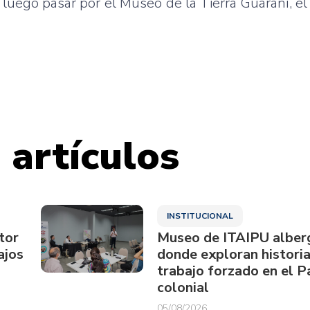
luego
pasar
por
el
Museo
de la Tierra
Guaraní
, e
 artículos
INSTITUCIONAL
tor
Museo de ITAIPU alberg
ajos
donde exploran historia
trabajo forzado en el 
colonial
05/08/2026