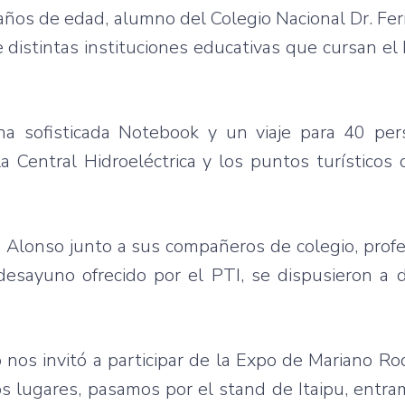
años
de
edad
,
alumno
del
Colegio
Nacional
Dr. Fer
e
distintas
instituciones
educativas
que
cursan
el
na
sofisticada
Notebook y un
viaje
para
40 per
a Central
Hidroeléctrica
y los
puntos
turísticos
c
n
Alonso
junto
a
sus
compañeros
de
colegio
,
prof
desayuno
ofrecido
por
el
PTI
, se
dispusieron
a
d
o
nos
invitó
a
participar
de la Expo de Mariano
Ro
os
lugares
,
pasamos
por
el stand de
Itaipu
,
entra