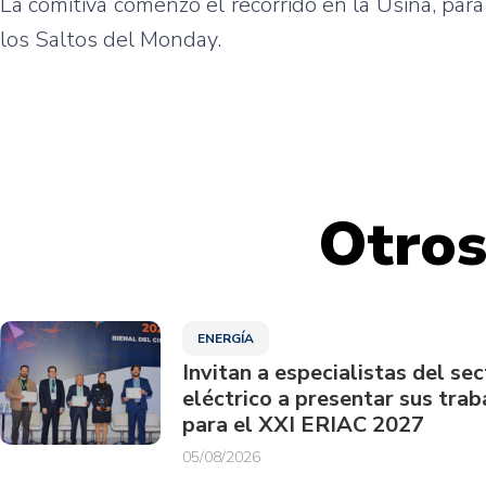
La
comitiva
comenzó
el
recorrido
en la
Usina
,
para
los
Saltos
del Monday.
Otros
ENERGÍA
Invitan a especialistas del sec
eléctrico a presentar sus trab
para el XXI ERIAC 2027
05/08/2026