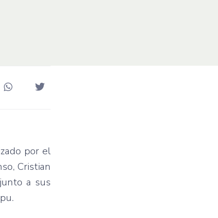
izado
por
el
nso,
Cristian
junto
a
sus
ipu
.