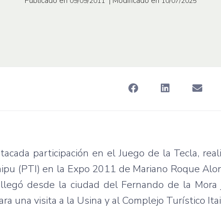
Publicado en
| Modificado en
09/09/2011
10/07/2025
tacada
participación
en el
Juego
de la
Tecla
,
real
aipu
(
PTI
) en la Expo 2011 de Mariano
Roque
Alo
,
llegó
desde
la
ciudad
del Fernando de la Mora
ara
una
visita
a la
Usina
y al
Complejo
Turístico
Ita