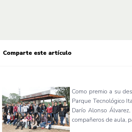
Comparte este artículo
Como
premio
a
su
des
Parque
Tecnológico
It
Darío
Alonso
Álvarez
compañeros
de
aula
,
p