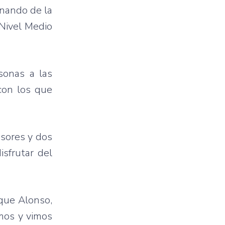
nando de la
Nivel
Medio
sonas a
las
on los
que
esores
y dos
isfrutar
del
que
Alonso,
mos
y
vimos