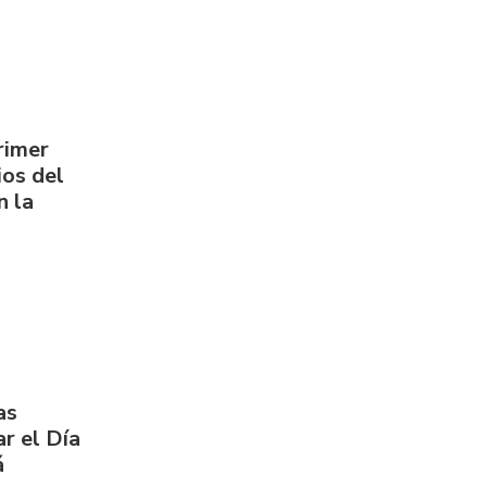
rimer
os del
n la
as
r el Día
á