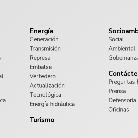
Energía
Socioamb
Generación
Social
Transmisión
Ambiental
s
Represa
Gobernanz
Embalse
Contácte
al
Vertedero
Preguntas 
Actualización
Prensa
Tecnológica
ica
Defensoría
Energía hidráulica
Oficinas
Turismo