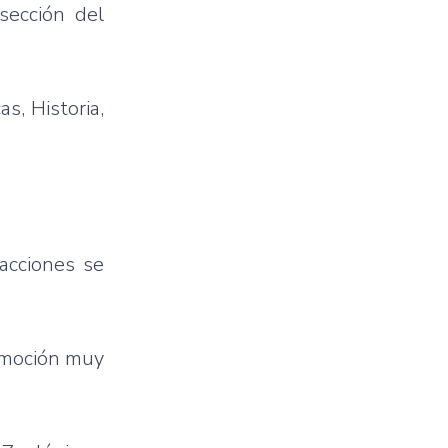
sección
del
cas
,
Historia
,
acciones
se
moción
muy