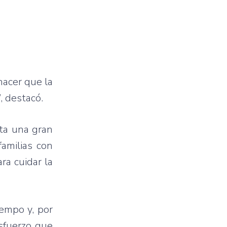
hacer que la
, destacó.
ta una gran
familias con
ra cuidar la
iempo y, por
esfuerzo que