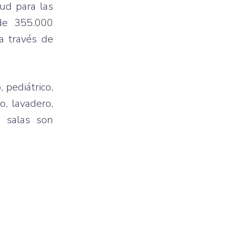
lud para las
de 355.000
a través de
 pediátrico,
o, lavadero,
s salas son