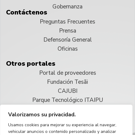
Gobernanza
Contáctenos
Preguntas Frecuentes
Prensa
Defensoría General
Oficinas
Otros portales
Portal de proveedores
Fundación Tesãi
CAJUBI
Parque Tecnológico ITAIPU
Valorizamos su privacidad.
© 2025 ITAIPU Binacional
Usamos cookies para mejorar su experiencia al navegar,
Reservados todos los derechos
vehicular anuncios o contenido personalizado y analizar