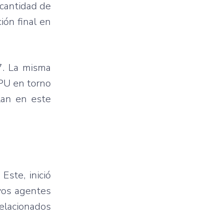
 cantidad de
ión final en
 7. La misma
IPU en torno
lan en este
Este, inició
evos agentes
relacionados