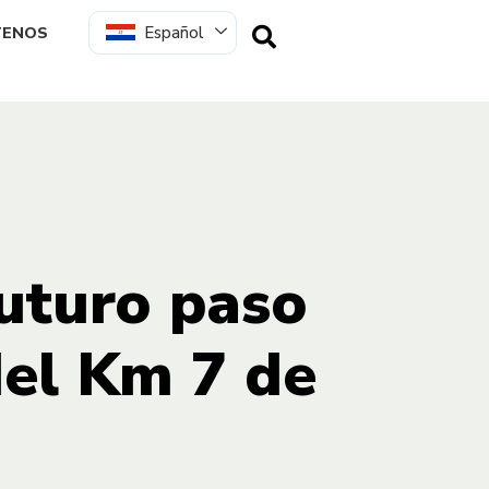
Español
TENOS
futuro paso
del Km 7 de