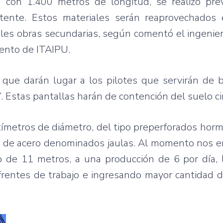
á con 1.400 metros de longitud, se realizó pre
stente. Estos materiales serán reaprovechados
ales obras secundarias, según comentó el ingeni
iento de ITAIPU.
n que darán lugar a los pilotes que servirán de 
”. Estas pantallas harán de contención del suelo c
tímetros de diámetro, del tipo preperforados hor
as de acero denominados jaulas. Al momento nos 
 de 11 metros, a una producción de 6 por día, l
frentes de trabajo e ingresando mayor cantidad 