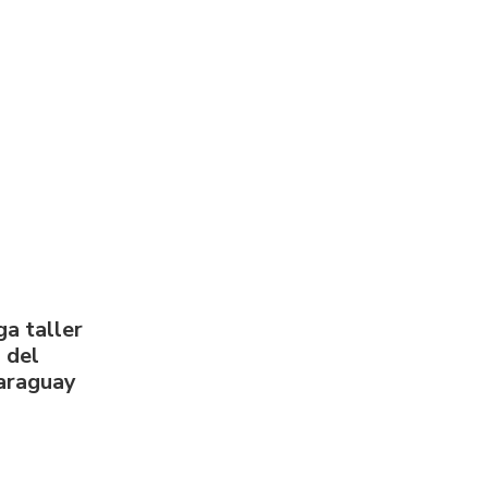
a taller
 del
Paraguay