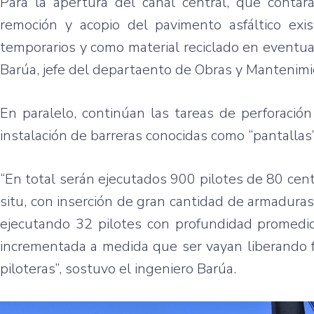
Para la apertura del canal central, que contar
remoción y acopio del pavimento asfáltico exi
temporarios y como material reciclado en eventu
Barúa, jefe del departaento de Obras y Mantenim
En paralelo, continúan las tareas de perforació
instalación de barreras conocidas como “pantallas
“En total serán ejecutados 900 pilotes de 80 cen
situ, con inserción de gran cantidad de armadur
ejecutando 32 pilotes con profundidad promedio
incrementada a medida que ser vayan liberando 
piloteras”, sostuvo el ingeniero Barúa.