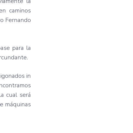
viamente la
 en caminos
ero Fernando
base para la
ircundante.
migonados in
encontramos
a cual será
de máquinas