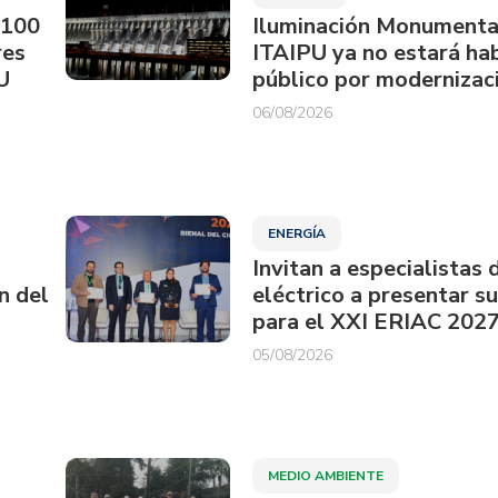
.100
Iluminación Monumenta
res
ITAIPU ya no estará hab
U
público por modernizac
06/08/2026
ENERGÍA
Invitan a especialistas 
n del
eléctrico a presentar s
para el XXI ERIAC 202
05/08/2026
MEDIO AMBIENTE