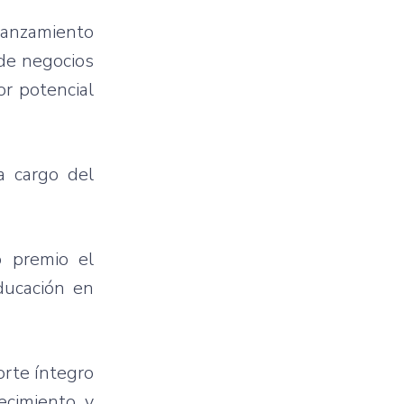
 lanzamiento
 de negocios
or potencial
a cargo del
 premio el
ducación en
orte íntegro
ecimiento y