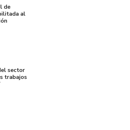
l de
ilitada al
ión
del sector
us trabajos
7