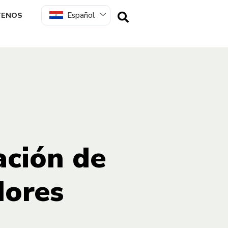
Español
TENOS
ación de
dores