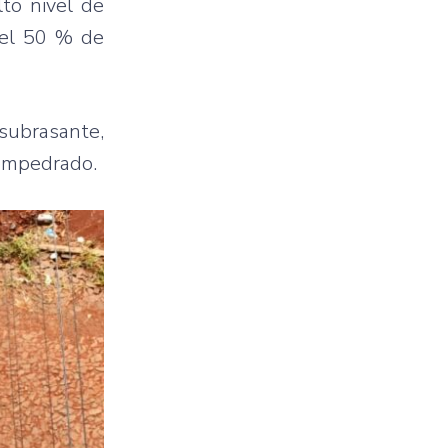
lto nivel de
 el 50 % de
 subrasante,
 empedrado.