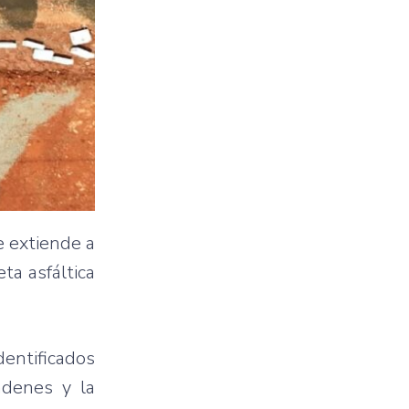
e extiende a
ta asfáltica
dentificados
adenes y la