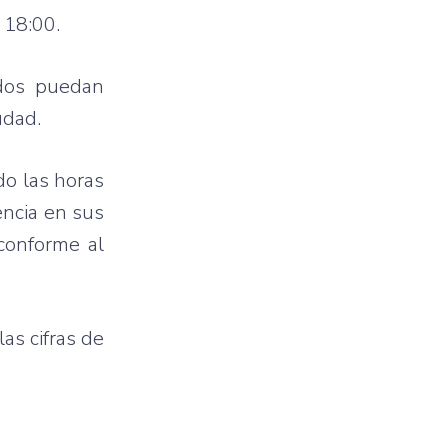
 18:00.
ados puedan
udad.
do las horas
encia en sus
conforme al
as cifras de