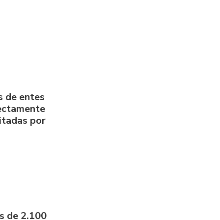
s de entes
rectamente
litadas por
s de 2.100