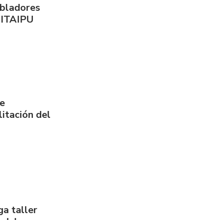
obladores
 ITAIPU
de
itación del
a taller