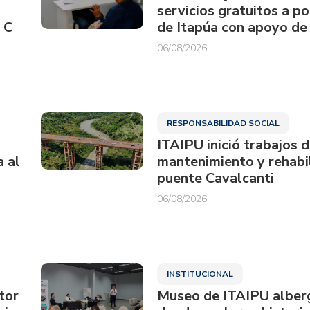
servicios gratuitos a p
 C
de Itapúa con apoyo de
06/08/2026
RESPONSABILIDAD SOCIAL
ITAIPU inició trabajos 
a al
mantenimiento y rehabil
puente Cavalcanti
06/08/2026
INSTITUCIONAL
tor
Museo de ITAIPU alberg