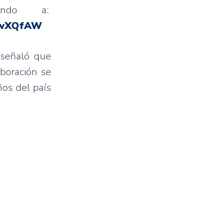
sando a:
E3wXQfAW
 señaló que
aboración se
ños del país