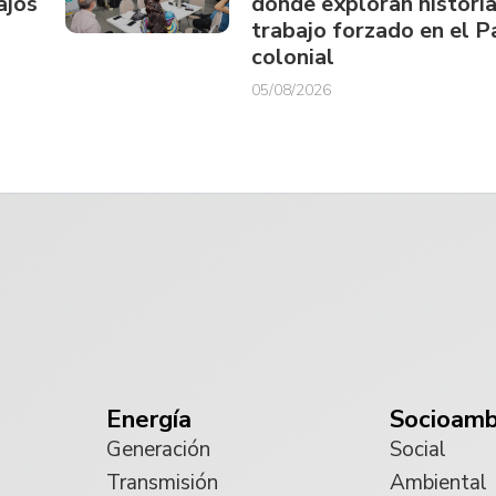
ajos
donde exploran historia
trabajo forzado en el 
colonial
05/08/2026
Energía
Socioamb
Generación
Social
Transmisión
Ambiental