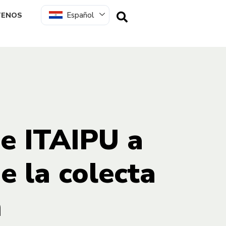
Español
TENOS
de ITAIPU a
e la colecta
n