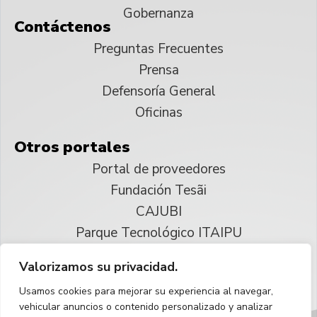
Gobernanza
Contáctenos
Preguntas Frecuentes
Prensa
Defensoría General
Oficinas
Otros portales
Portal de proveedores
Fundación Tesãi
CAJUBI
Parque Tecnológico ITAIPU
Valorizamos su privacidad.
© 2025 ITAIPU Binacional
Usamos cookies para mejorar su experiencia al navegar,
Reservados todos los derechos
vehicular anuncios o contenido personalizado y analizar