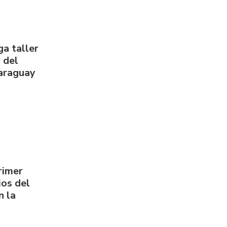
a taller
 del
Paraguay
rimer
os del
n la