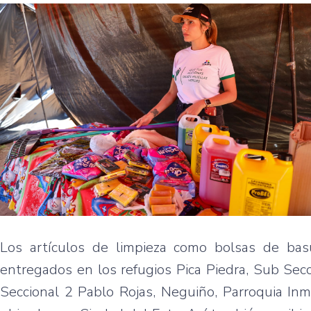
Los artículos de limpieza como bolsas de basu
entregados en los refugios Pica Piedra, Sub Sec
Seccional 2 Pablo Rojas, Neguiño, Parroquia Inm