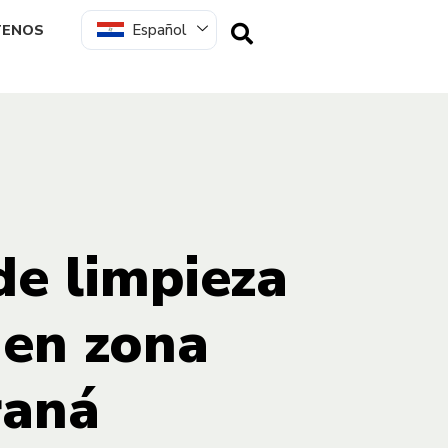
Español
TENOS
de limpieza
 en zona
raná