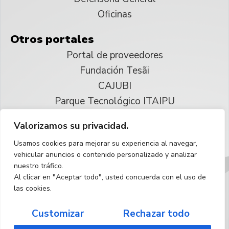
Oficinas
Otros portales
Portal de proveedores
Fundación Tesãi
CAJUBI
Parque Tecnológico ITAIPU
Valorizamos su privacidad.
© 2025 ITAIPU Binacional
Usamos cookies para mejorar su experiencia al navegar,
Reservados todos los derechos
vehicular anuncios o contenido personalizado y analizar
nuestro tráfico.
Español
Al clicar en "Aceptar todo", usted concuerda con el uso de
las cookies.
Customizar
Rechazar todo