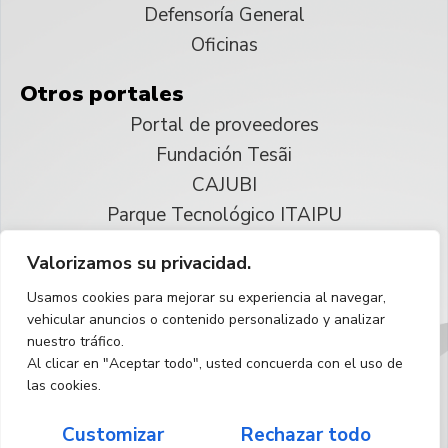
Defensoría General
Oficinas
Otros portales
Portal de proveedores
Fundación Tesãi
CAJUBI
Parque Tecnológico ITAIPU
Valorizamos su privacidad.
© 2025 ITAIPU Binacional
Usamos cookies para mejorar su experiencia al navegar,
Reservados todos los derechos
vehicular anuncios o contenido personalizado y analizar
nuestro tráfico.
Español
Al clicar en "Aceptar todo", usted concuerda con el uso de
las cookies.
Customizar
Rechazar todo