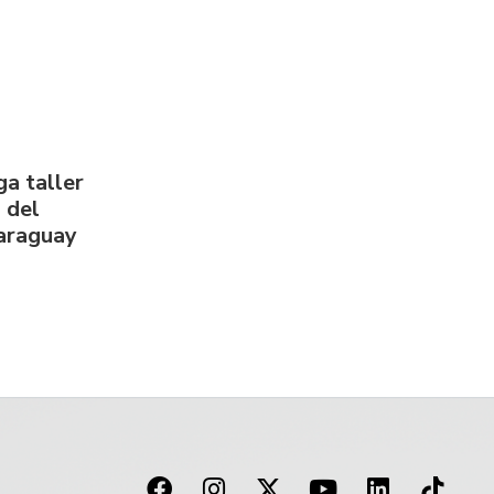
a taller
 del
Paraguay