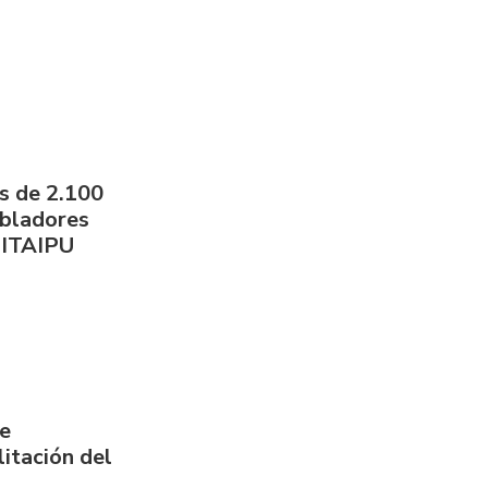
s de 2.100
obladores
 ITAIPU
de
itación del