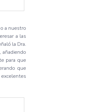
do a nuestro
eresar a las
ñaló la Dra.
s, añadiendo
te para que
derando que
 excelentes