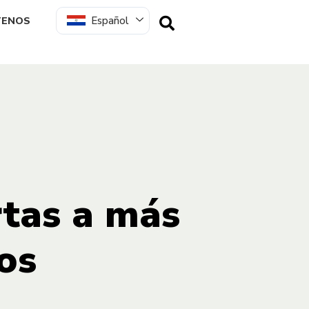
Español
TENOS
tas a más
os