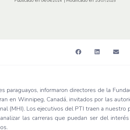
Publicado en
| Modificado en
04/04/2014
10/07/2025
s paraguayos, informaron directores de la Funda
ran en Winnipeg, Canadá, invitados por las autor
l (MHI). Los ejecutivos del PTI traen a nuestro p
e analizar las carreras que puedan ser del interé
os.