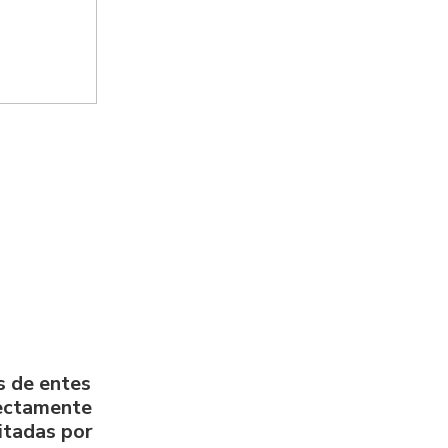
s de entes
rectamente
litadas por