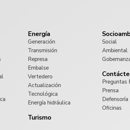
Energía
Socioamb
Generación
Social
Transmisión
Ambiental
s
Represa
Gobernanz
Embalse
Contácte
al
Vertedero
Preguntas 
Actualización
Prensa
Tecnológica
ica
Defensoría
Energía hidráulica
Oficinas
Turismo