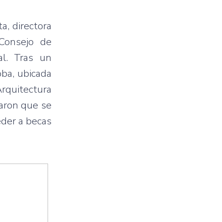
a, directora
 Consejo de
al. Tras un
oba, ubicada
Arquitectura
maron que se
eder a becas