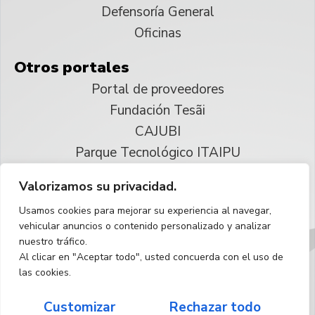
Defensoría General
Oficinas
Otros portales
Portal de proveedores
Fundación Tesãi
CAJUBI
Parque Tecnológico ITAIPU
Valorizamos su privacidad.
© 2025 ITAIPU Binacional
Usamos cookies para mejorar su experiencia al navegar,
Reservados todos los derechos
vehicular anuncios o contenido personalizado y analizar
nuestro tráfico.
Español
Al clicar en "Aceptar todo", usted concuerda con el uso de
las cookies.
Customizar
Rechazar todo