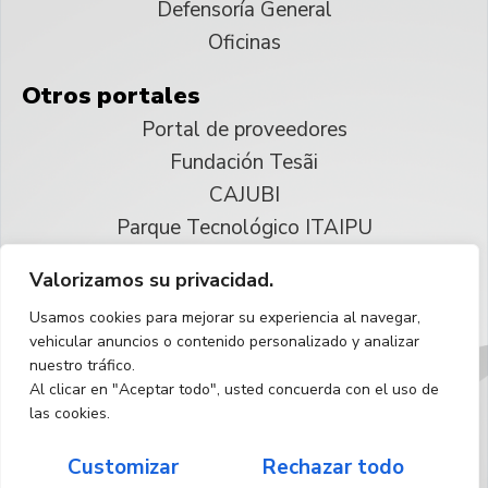
Defensoría General
Oficinas
Otros portales
Portal de proveedores
Fundación Tesãi
CAJUBI
Parque Tecnológico ITAIPU
Valorizamos su privacidad.
© 2025 ITAIPU Binacional
Usamos cookies para mejorar su experiencia al navegar,
Reservados todos los derechos
vehicular anuncios o contenido personalizado y analizar
nuestro tráfico.
Español
Al clicar en "Aceptar todo", usted concuerda con el uso de
las cookies.
Customizar
Rechazar todo