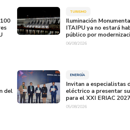
TURISMO
.100
Iluminación Monumenta
res
ITAIPU ya no estará hab
U
público por modernizac
06/08/2026
ENERGÍA
Invitan a especialistas 
n del
eléctrico a presentar s
para el XXI ERIAC 202
05/08/2026