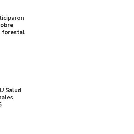
ticiparon
sobre
 forestal
PU Salud
nales
6