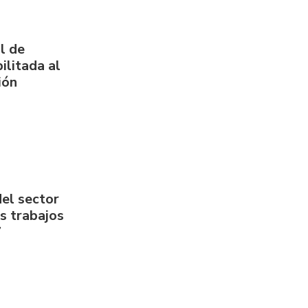
l de
ilitada al
ión
del sector
us trabajos
7