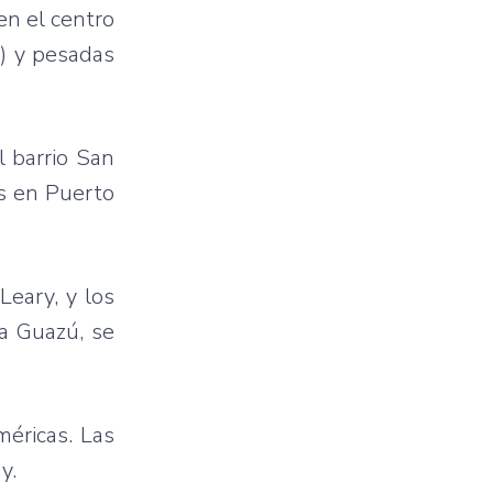
en el centro
) y pesadas
l barrio San
as en Puerto
Leary, y los
ga Guazú, se
méricas. Las
y.