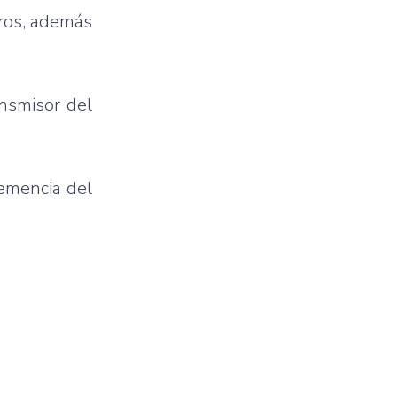
deros, además
ansmisor del
lemencia del