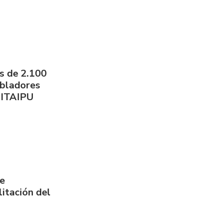
s de 2.100
obladores
 ITAIPU
de
itación del