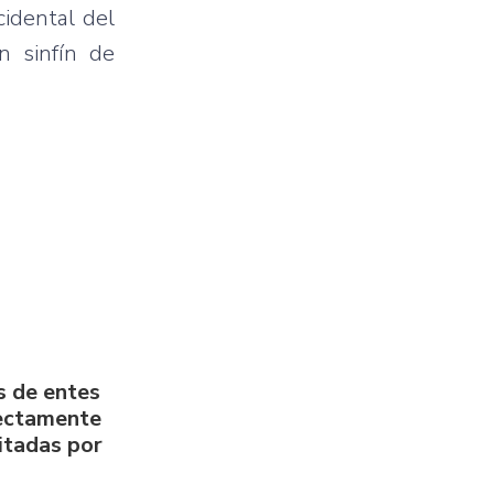
cidental del
n sinfín de
s de entes
rectamente
litadas por