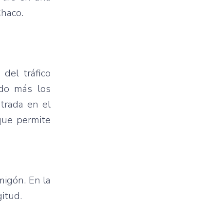
Chaco.
 del tráfico
ado más los
trada en el
que permite
migón. En la
itud.