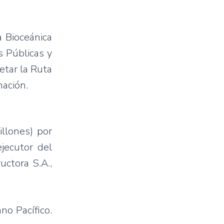
a Bioceánica
s Públicas y
etar la Ruta
nación.
llones) por
jecutor del
uctora S.A.,
no Pacífico.