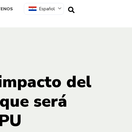
Español
TENOS
 impacto del
 que será
IPU