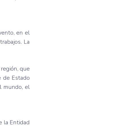
vento, en el
trabajos. La
 región, que
fe de Estado
l mundo, el
e la Entidad