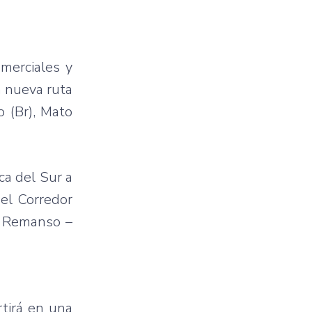
omerciales y
a nueva ruta
o (Br), Mato
ca del Sur a
 el Corredor
e Remanso –
tirá en una