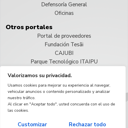
Defensoría General
Oficinas
Otros portales
Portal de proveedores
Fundación Tesãi
CAJUBI
Parque Tecnológico ITAIPU
Valorizamos su privacidad.
© 2025 ITAIPU Binacional
Usamos cookies para mejorar su experiencia al navegar,
Reservados todos los derechos
vehicular anuncios o contenido personalizado y analizar
nuestro tráfico.
Español
Al clicar en "Aceptar todo", usted concuerda con el uso de
las cookies.
Customizar
Rechazar todo