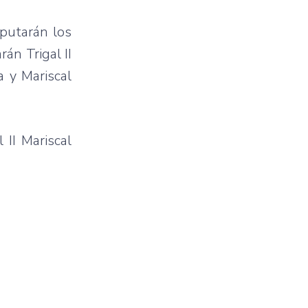
sputarán los
án Trigal II
 y Mariscal
 II Mariscal