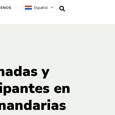
Español
TENOS
hadas y
cipantes en
nandarias