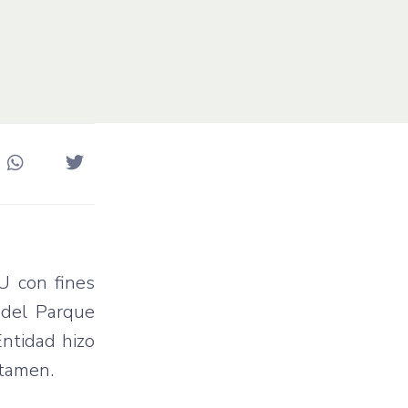
U con fines
 del Parque
Entidad hizo
rtamen.