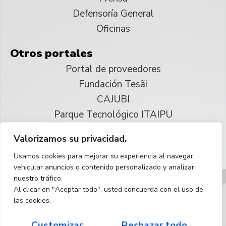
Defensoría General
Oficinas
Otros portales
Portal de proveedores
Fundación Tesãi
CAJUBI
Parque Tecnológico ITAIPU
Valorizamos su privacidad.
© 2025 ITAIPU Binacional
Usamos cookies para mejorar su experiencia al navegar,
Reservados todos los derechos
vehicular anuncios o contenido personalizado y analizar
nuestro tráfico.
Español
Al clicar en "Aceptar todo", usted concuerda con el uso de
las cookies.
Customizar
Rechazar todo