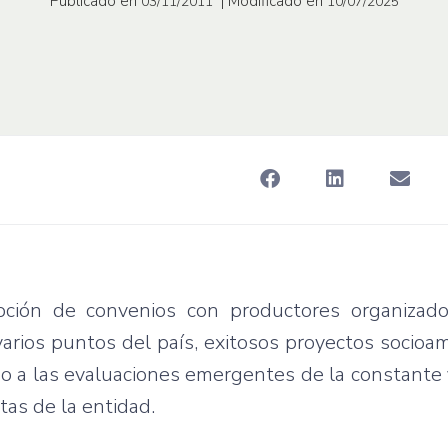
Publicado en
| Modificado en
03/11/2011
10/07/2025
pción
de
convenios
con
productores
organizad
varios
puntos
del
país
,
exitosos
proyectos
socioa
do
a
las
evaluaciones
emergentes
de la
constante
stas
de la
entidad
.