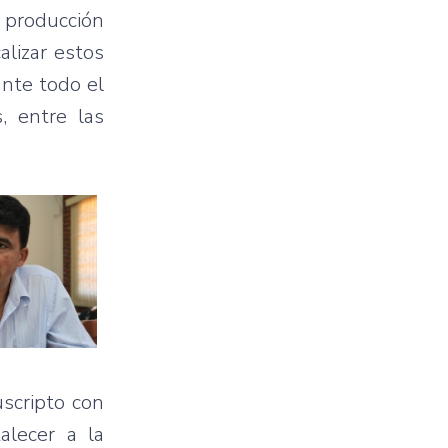
a
producción
calizar
estos
ante
todo
el
s
,
entre
las
uscripto
con
talecer
a la