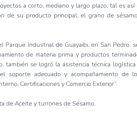
royectos
a
corto
,
mediano
y largo
plazo
,
tal
es
así
ón
de
su
producto
principal; el
grano
de
sésam
el
Parque
Industrial de
Guayaibi
, en San Pedro, 
namiento
de
materia
prima y
productos
terminad
o
,
también
se
logró
la
asistencia
técnica
logística
el
soporte
adecuado
y
acompañamiento
de l
Interno
,
Certificaciones
y
Comercio
Exterior”.
ta
de
Aceite
y
turrones
de
Sésamo
.