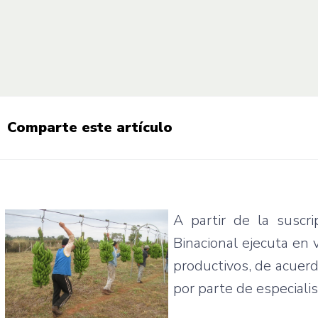
Comparte este artículo
A
partir
de la
suscri
Binacional
ejecuta
en
productivos
, de
acuer
por
parte
de
especiali