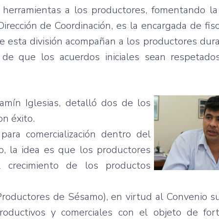
herramientas
a los
productores
,
fomentando
l
Dirección
de
Coordinación
,
es
la
encargada
de
fis
e
esta
división
acompañan
a los
productores
dur
n de
que
los
acuerdos
iniciales
sean
respetado
jamín
Iglesias,
detalló
dos de los
on
éxito
.
para
comercialización
dentro
del
o
, la idea
es
que
los
productores
l
crecimiento
de los
productos
Productores
de
Sésamo
), en
virtud
al
Convenio
s
roductivos
y
comerciales
con el
objeto
de
for