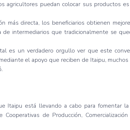
os
agricultores
puedan
colocar
sus
productos
es
ión
más
directa
, los
beneficiarios
obtienen
mejor
a
de
intermediarios
que
tradicionalmente
se
que
tal
es
un
verdadero
orgullo
ver
que
este
conve
mediante
el
apoyo
que
reciben
de
Itaipu
,
muchos
ó
.
ue
Itaipu
está
llevando
a
cabo
para
fomentar
l
e
Cooperativas
de
Producción
,
Comercialización