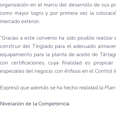
organización
en el
marco
del
desarrollo
de
sus
p
como
mayor
logro
y
por
primera
vez
la
colocaci
mercado
exterior.
“Gracias a
este
convenio
ha
sido
posible
realizar
construir
del
Tinglado
para
el
adecuado
almace
equipamiento
para
la
planta
de
aceite
de
Tártag
con
certificaciones
,
cuya
finalidad
es
propiciar
especiales
del
negocio
, con
énfasis
en el Control
Expresó
que
además
se ha
hecho
realidad
la
Plan
Nivelación
de la
Competencia