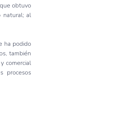
que
obtuvo
o
natural; al
se ha
podido
os
,
también
y
comercial
os
procesos