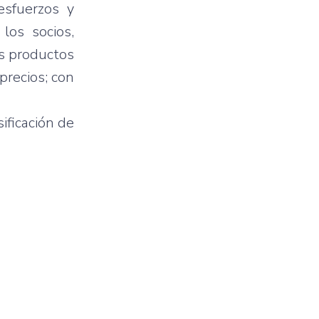
esfuerzos
y
 los
socios
,
s
productos
precios
; con
sificación
de