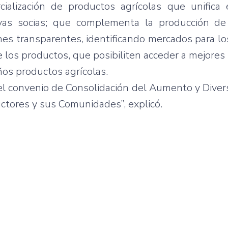
ialización
de
productos
agrícolas
que
unifica
vas
socias
;
que
complementa
la
producción
de
nes
transparentes
,
identificando
mercados
para
lo
 los
productos
,
que
posibiliten
acceder
a
mejores
ños
productos
agrícolas
.
el
convenio
de
Consolidación
del
Aumento
y
Diver
ctores
y
sus
Comunidades”
,
explicó
.