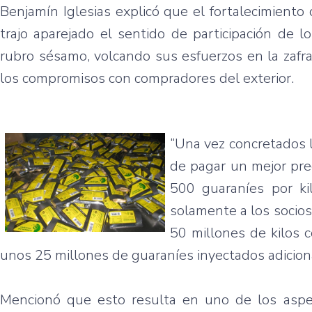
Benjamín
Iglesias
explicó
que
el
fortalecimiento
trajo
aparejado
el
sentido
de
participación
de l
rubro
sésamo
,
volcando
sus
esfuerzos
en la
zafr
los
compromisos
con
compradores
del exterior.
“Una
vez
concretados
de
pagar
un
mejor
pre
500
guaraníes
por
k
solamente
a los
socios
50
millones
de kilos
c
unos
25
millones
de
guaraníes
inyectados
adicio
Mencionó
que
esto
resulta
en
uno
de los
aspe