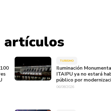
 artículos
TURISMO
.100
Iluminación Monumenta
res
ITAIPU ya no estará hab
U
público por modernizac
06/08/2026