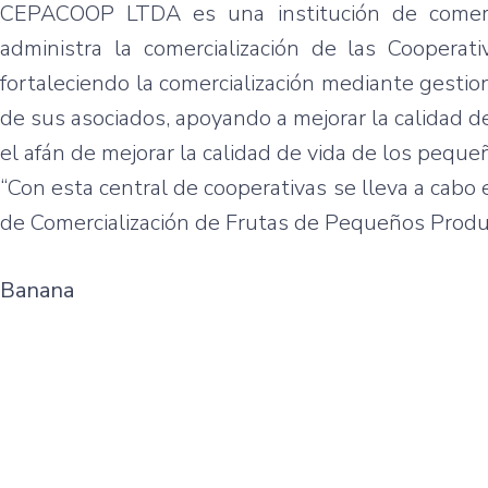
CEPACOOP
LTDA
es
una
institución
de
comerc
administra
la
comercialización
de
las
Cooperati
fortaleciendo
la
comercialización
mediante
gestio
de
sus
asociados
,
apoyando
a
mejorar
la
calidad
de
el
afán
de
mejorar
la
calidad
de
vida
de los
peque
“Con
esta
central de
cooperativas
se
lleva
a
cabo
de
Comercialización
de
Frutas
de
Pequeños
Produ
Banana