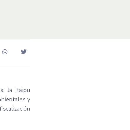
os
, la
Itaipu
mbientales
y
fiscalización