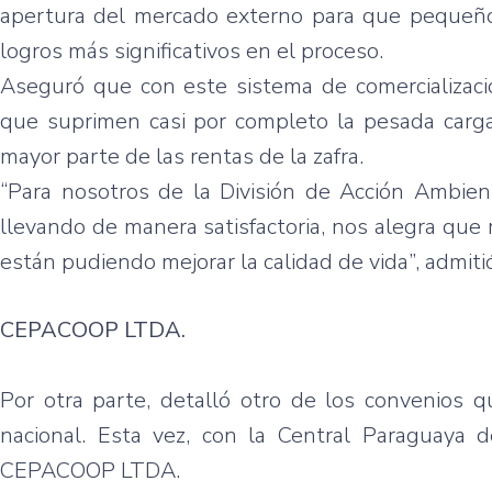
apertura
del
mercado
externo
para
que
pequeñ
logros
más
significativos
en el
proceso
.
Aseguró
que
con
este
sistema
de
comercializac
que
suprimen
casi
por
completo
la
pesada
carg
mayor
parte
de
las
rentas
de la
zafra
.
“Para
nosotros
de la
División
de
Acción
Ambien
llevando
de
manera
satisfactoria
, nos
alegra
que
están
pudiendo
mejorar
la
calidad
de
vida”
,
admiti
CEPACOOP
LTDA
.
Por
otra
parte
,
detalló
otro
de los
convenios
q
nacional
.
Esta
vez
, con la Central
Paraguaya
d
CEPACOOP
LTDA
.