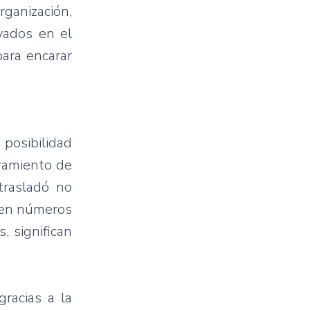
rganización
,
yados
en el
para
encarar
a
posibilidad
ramiento
de
trasladó
no
en
números
s
,
significan
gracias
a la