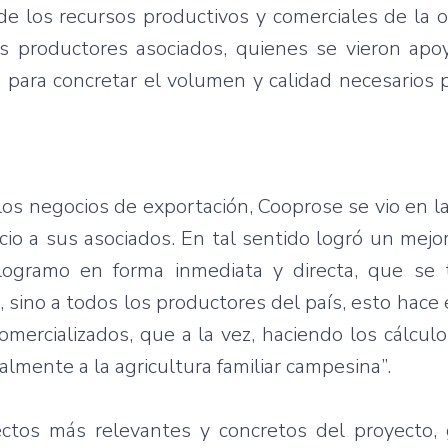
de los
recursos
productivos
y
comerciales
de la
o
os
productores
asociados
,
quienes
se
vieron
apo
a
para
concretar
el
volumen
y
calidad
necesarios
los
negocios
de
exportación
,
Cooprose
se
vio
en l
cio
a
sus
asociados
. En
tal
sentido
logró
un
mejo
ilogramo
en forma
inmediata
y
directa
,
que
se
,
sino
a
todos
los
productores
del
país
,
esto
hace
omercializados
,
que
a la
vez
,
haciendo
los
cálculo
nalmente
a la
agricultura
familiar
campesina”
.
ctos
más
relevantes
y
concretos
del
proyecto
,