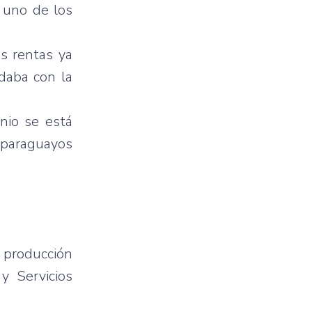
uno
de los
es
rentas
ya
daba
con la
nio
se
está
paraguayos
a
producción
y
Servicios