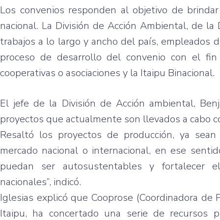
Los
convenios
responden
al
objetivo
de
brindar
nacional
. La
División
de
Acción
Ambiental
, de la
trabajos
a lo largo y
ancho
del
país
,
empleados
d
proceso
de
desarrollo
del
convenio
con el fi
cooperativas
o
asociaciones
y la
Itaipu
Binacional
.
El
jefe
de la
División
de
Acción
ambiental
,
Ben
proyectos
que
actualmente
son
llevados
a
cabo
c
Resaltó
los
proyectos
de
producción
,
ya
sean
mercado
nacional
o
internacional
, en
ese
sentid
puedan
ser
autosustentables
y
fortalecer
e
nacionales”
,
indicó
.
Iglesias
explicó
que
Cooprose
(
Coordinadora
de
Itaipu
, ha
concertado
una
serie
de
recursos
p