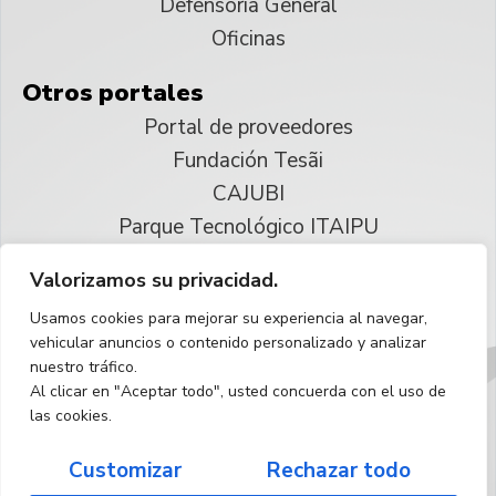
Defensoría General
Oficinas
Otros portales
Portal de proveedores
Fundación Tesãi
CAJUBI
Parque Tecnológico ITAIPU
Valorizamos su privacidad.
© 2025 ITAIPU Binacional
Usamos cookies para mejorar su experiencia al navegar,
Reservados todos los derechos
vehicular anuncios o contenido personalizado y analizar
nuestro tráfico.
Español
Al clicar en "Aceptar todo", usted concuerda con el uso de
las cookies.
Customizar
Rechazar todo