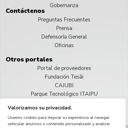
Gobernanza
Contáctenos
Preguntas Frecuentes
Prensa
Defensoría General
Oficinas
Otros portales
Portal de proveedores
Fundación Tesãi
CAJUBI
Parque Tecnológico ITAIPU
Valorizamos su privacidad.
© 2025 ITAIPU Binacional
Usamos cookies para mejorar su experiencia al navegar,
Reservados todos los derechos
vehicular anuncios o contenido personalizado y analizar