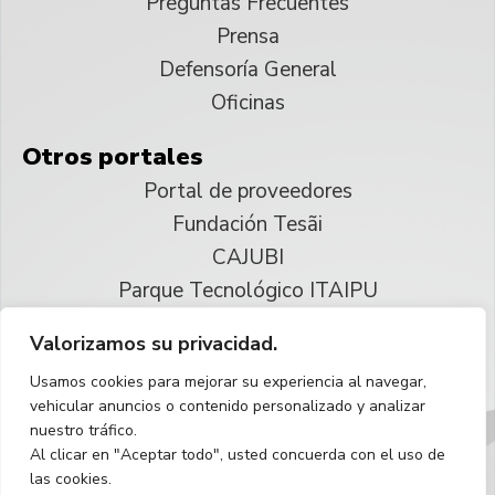
Preguntas Frecuentes
Prensa
Defensoría General
Oficinas
Otros portales
Portal de proveedores
Fundación Tesãi
CAJUBI
Parque Tecnológico ITAIPU
Valorizamos su privacidad.
© 2025 ITAIPU Binacional
Usamos cookies para mejorar su experiencia al navegar,
Reservados todos los derechos
vehicular anuncios o contenido personalizado y analizar
nuestro tráfico.
Español
Al clicar en "Aceptar todo", usted concuerda con el uso de
las cookies.