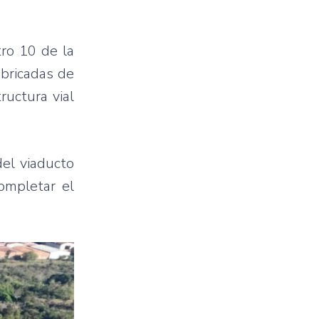
tro 10 de la
abricadas de
ructura vial
del viaducto
ompletar el