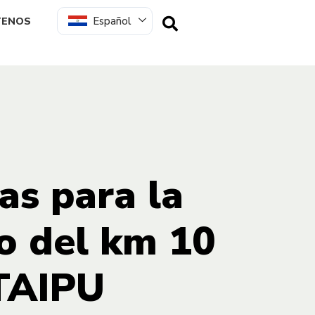
Español
TENOS
as para la
o del km 10
ITAIPU