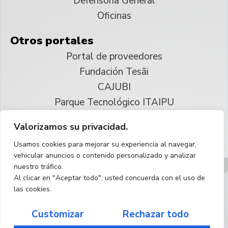
Defensoría General
Oficinas
Otros portales
Portal de proveedores
Fundación Tesãi
CAJUBI
Parque Tecnológico ITAIPU
Valorizamos su privacidad.
© 2025 ITAIPU Binacional
Usamos cookies para mejorar su experiencia al navegar,
Reservados todos los derechos
vehicular anuncios o contenido personalizado y analizar
nuestro tráfico.
Español
Al clicar en "Aceptar todo", usted concuerda con el uso de
las cookies.
Customizar
Rechazar todo