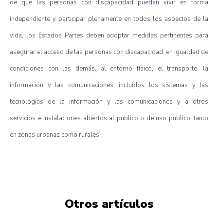
de
que
las
personas con
discapacidad
puedan
vivir
en forma
independiente
y
participar
plenamente
en
todos
los
aspectos
de la
vida
, los
Estados
Partes
deben
adoptar
medidas
pertinentes
para
asegurar
el
acceso
de
las
personas con
discapacidad
, en
igualdad
de
condiciones
con
las
demás
, al
entorno
físico
, el
transporte
, la
información
y
las
comunicaciones
,
incluidos
los
sistemas
y
las
tecnologías
de la
información
y
las
comunicaciones
y a
otros
servicios
e
instalaciones
abiertos
al
público
o de
uso
público
,
tanto
en
zonas
urbanas
como
rurales”
.
Otros artículos