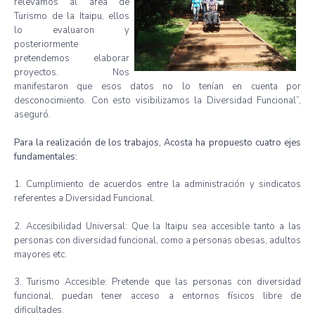
relevamos
al
área
de
Turismo
de la
Itaipu
,
ellos
lo
evaluaron
y
posteriormente
pretendemos
elaborar
proyectos
. Nos
manifestaron
que
esos
datos
no lo
tenían
en
cuenta
por
desconocimiento
. Con
esto
visibilizamos
la
Diversidad
Funcional”
,
aseguró
.
Para la
realización
de los
trabajos
, Acosta ha
propuesto
cuatro
ejes
fundamentales
:
1.
Cumplimiento
de
acuerdos
entre
la
administración
y
sindicatos
referentes
a
Diversidad
Funcional
.
2.
Accesibilidad
Universal:
Que
la
Itaipu
sea
accesible
tanto
a
las
personas con
diversidad
funcional
,
como
a personas
obesas
,
adultos
mayores
etc.
3.
Turismo
Accesible
:
Pretende
que
las
personas con
diversidad
funcional
,
puedan
tener
acceso
a
entornos
físicos
libre
de
dificultades
.