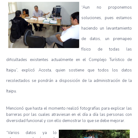
“Aun
no
proponemos
soluciones
,
pues
estamos
haciendo
un
levantamiento
de
datos
, un
premapeo
físico
de
todas
las
dificultades
existentes
actualmente
en el
Complejo
Turístico
de
Itaipu”
,
explicó
Acosta,
quien
sostiene
que
todos
los
datos
recolectados
se
pondrán
a
disposición
de la
administración
de la
Itaipu
.
Mencionó
que
hasta
el
momento
realizó
fotografías
para
explicar
las
barreras
por
las
cuales
atraviesan
en el
día
a
día
las
personas con
diversidad
funcional
y con
ello
demostrar
lo
que
se
debe
mejorar
.
“Varios
datos
ya
lo