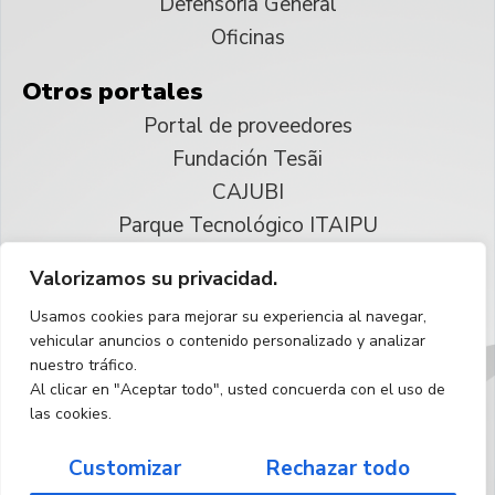
Defensoría General
Oficinas
Otros portales
Portal de proveedores
Fundación Tesãi
CAJUBI
Parque Tecnológico ITAIPU
Valorizamos su privacidad.
© 2025 ITAIPU Binacional
Usamos cookies para mejorar su experiencia al navegar,
Reservados todos los derechos
vehicular anuncios o contenido personalizado y analizar
nuestro tráfico.
Español
Al clicar en "Aceptar todo", usted concuerda con el uso de
las cookies.
Customizar
Rechazar todo