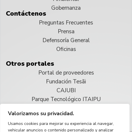
Gobernanza
Contáctenos
Preguntas Frecuentes
Prensa
Defensoría General
Oficinas
Otros portales
Portal de proveedores
Fundación Tesãi
CAJUBI
Parque Tecnológico ITAIPU
Valorizamos su privacidad.
© 2025 ITAIPU Binacional
Usamos cookies para mejorar su experiencia al navegar,
Reservados todos los derechos
vehicular anuncios o contenido personalizado y analizar