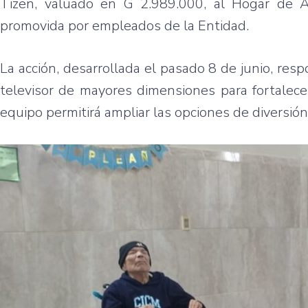
Tizen, valuado en G 2.989.000, al Hogar de An
promovida por empleados de la Entidad.
La acción, desarrollada el pasado 8 de junio, res
televisor de mayores dimensiones para fortalece
equipo permitirá ampliar las opciones de diversió