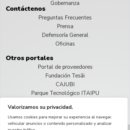
Gobernanza
Contáctenos
Preguntas Frecuentes
Prensa
Defensoría General
Oficinas
Otros portales
Portal de proveedores
Fundación Tesãi
CAJUBI
Parque Tecnológico ITAIPU
Valorizamos su privacidad.
© 2025 ITAIPU Binacional
Usamos cookies para mejorar su experiencia al navegar,
Reservados todos los derechos
vehicular anuncios o contenido personalizado y analizar
nuestro tráfico.