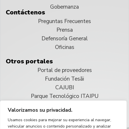
Gobernanza
Contáctenos
Preguntas Frecuentes
Prensa
Defensoría General
Oficinas
Otros portales
Portal de proveedores
Fundación Tesãi
CAJUBI
Parque Tecnológico ITAIPU
Valorizamos su privacidad.
© 2025 ITAIPU Binacional
Usamos cookies para mejorar su experiencia al navegar,
Reservados todos los derechos
vehicular anuncios o contenido personalizado y analizar