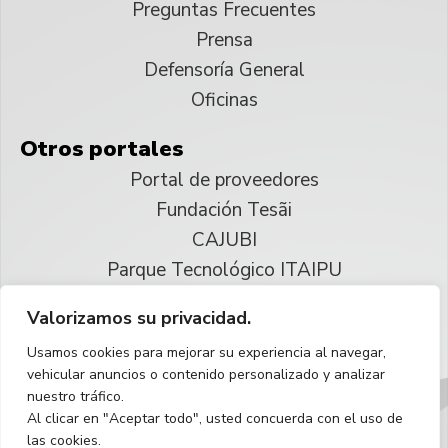
Preguntas Frecuentes
Prensa
Defensoría General
Oficinas
Otros portales
Portal de proveedores
Fundación Tesãi
CAJUBI
Parque Tecnológico ITAIPU
Valorizamos su privacidad.
© 2025 ITAIPU Binacional
Usamos cookies para mejorar su experiencia al navegar,
Reservados todos los derechos
vehicular anuncios o contenido personalizado y analizar
nuestro tráfico.
Español
Al clicar en "Aceptar todo", usted concuerda con el uso de
las cookies.