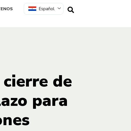
Español
TENOS
 cierre de
lazo para
ones