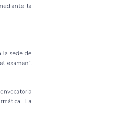
 mediante la
n la sede de
 el examen”,
Convocatoria
rmática. La