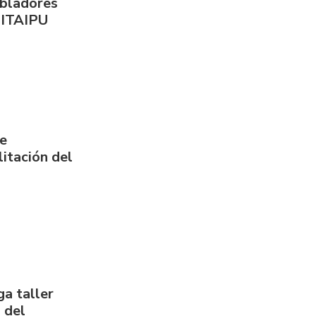
obladores
 ITAIPU
de
itación del
a taller
 del